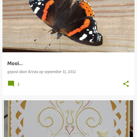
Mooi...
gepost door
Krista
op
september 11, 2012
2