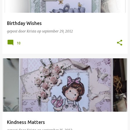
s
Birthday Wishes
gepost door
Krista
op
september 29, 2012
10
Kindness Matters