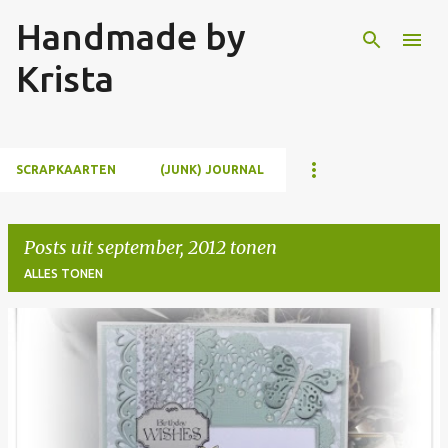
Handmade by
Doorgaan naar hoofdcontent
Krista
SCRAPKAARTEN
(JUNK) JOURNAL
Posts uit september, 2012 tonen
ALLES TONEN
P
o
s
t