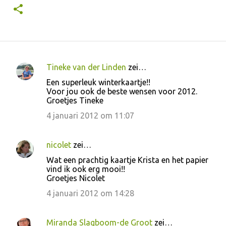
Tineke van der Linden
zei…
R
Een superleuk winterkaartje!!
e
Voor jou ook de beste wensen voor 2012.
Groetjes Tineke
a
c
4 januari 2012 om 11:07
t
i
nicolet
zei…
e
Wat een prachtig kaartje Krista en het papier
vind ik ook erg mooi!!
s
Groetjes Nicolet
4 januari 2012 om 14:28
Miranda Slagboom-de Groot
zei…