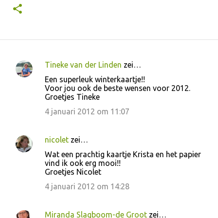
Tineke van der Linden
zei…
R
Een superleuk winterkaartje!!
e
Voor jou ook de beste wensen voor 2012.
Groetjes Tineke
a
c
4 januari 2012 om 11:07
t
i
nicolet
zei…
e
Wat een prachtig kaartje Krista en het papier
vind ik ook erg mooi!!
s
Groetjes Nicolet
4 januari 2012 om 14:28
Miranda Slagboom-de Groot
zei…