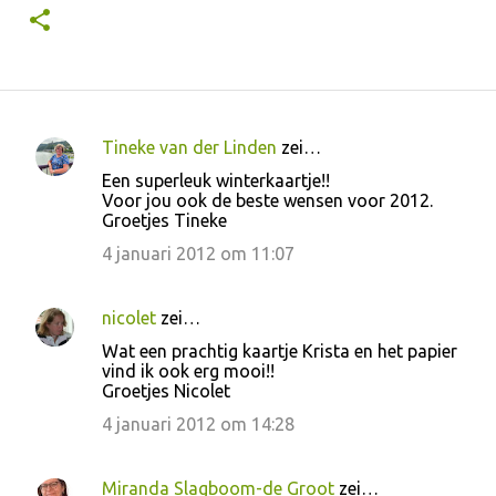
Tineke van der Linden
zei…
R
Een superleuk winterkaartje!!
e
Voor jou ook de beste wensen voor 2012.
Groetjes Tineke
a
c
4 januari 2012 om 11:07
t
i
nicolet
zei…
e
Wat een prachtig kaartje Krista en het papier
vind ik ook erg mooi!!
s
Groetjes Nicolet
4 januari 2012 om 14:28
Miranda Slagboom-de Groot
zei…