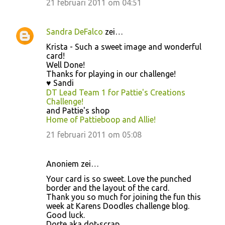
21 februari 2011 om 04:51
Sandra DeFalco
zei…
Krista - Such a sweet image and wonderful
card!
Well Done!
Thanks for playing in our challenge!
♥ Sandi
DT Lead Team 1 for Pattie's Creations
Challenge!
and Pattie's shop
Home of Pattieboop and Allie!
21 februari 2011 om 05:08
Anoniem zei…
Your card is so sweet. Love the punched
border and the layout of the card.
Thank you so much for joining the fun this
week at Karens Doodles challenge blog.
Good luck.
Dorte aka dot-scrap