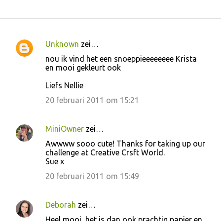
Unknown
zei…
R
nou ik vind het een snoeppieeeeeeee Krista
e
en mooi gekleurt ook
a
Liefs Nellie
c
20 februari 2011 om 15:21
t
i
MiniOwner
zei…
e
Awwww sooo cute! Thanks for taking up our
s
challenge at Creative Crsft World.
Sue x
20 februari 2011 om 15:49
Deborah
zei…
Heel mooi, het is dan ook prachtig papier en