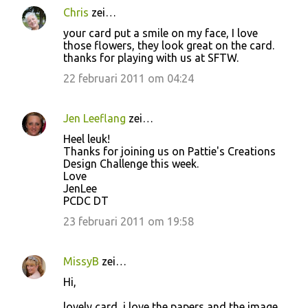
Chris
zei…
your card put a smile on my face, I love
those flowers, they look great on the card.
thanks for playing with us at SFTW.
22 februari 2011 om 04:24
Jen Leeflang
zei…
Heel leuk!
Thanks for joining us on Pattie's Creations
Design Challenge this week.
Love
JenLee
PCDC DT
23 februari 2011 om 19:58
MissyB
zei…
Hi,
lovely card, i love the papers and the image.