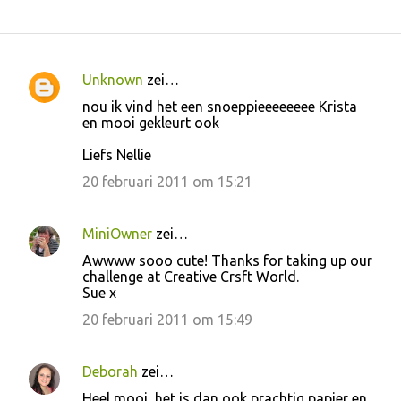
Unknown
zei…
R
nou ik vind het een snoeppieeeeeeee Krista
e
en mooi gekleurt ook
a
Liefs Nellie
c
20 februari 2011 om 15:21
t
i
MiniOwner
zei…
e
Awwww sooo cute! Thanks for taking up our
s
challenge at Creative Crsft World.
Sue x
20 februari 2011 om 15:49
Deborah
zei…
Heel mooi, het is dan ook prachtig papier en