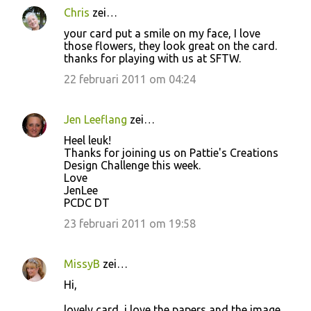
Chris
zei…
your card put a smile on my face, I love
those flowers, they look great on the card.
thanks for playing with us at SFTW.
22 februari 2011 om 04:24
Jen Leeflang
zei…
Heel leuk!
Thanks for joining us on Pattie's Creations
Design Challenge this week.
Love
JenLee
PCDC DT
23 februari 2011 om 19:58
MissyB
zei…
Hi,
lovely card, i love the papers and the image.