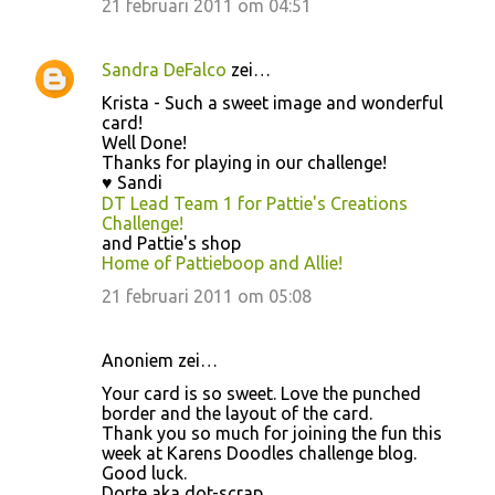
21 februari 2011 om 04:51
Sandra DeFalco
zei…
Krista - Such a sweet image and wonderful
card!
Well Done!
Thanks for playing in our challenge!
♥ Sandi
DT Lead Team 1 for Pattie's Creations
Challenge!
and Pattie's shop
Home of Pattieboop and Allie!
21 februari 2011 om 05:08
Anoniem zei…
Your card is so sweet. Love the punched
border and the layout of the card.
Thank you so much for joining the fun this
week at Karens Doodles challenge blog.
Good luck.
Dorte aka dot-scrap