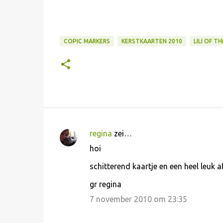
COPIC MARKERS
KERSTKAARTEN 2010
LILI OF T
regina
zei…
R
hoi
e
schitterend kaartje en een heel leuk a
a
c
gr regina
t
7 november 2010 om 23:35
i