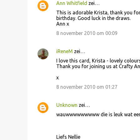
e
Ann Whitfield
zei…
s
This is adorable Krista, thank you for
birthday. Good luck in the draws.
Ann x
8 november 2010 om 00:09
iReneM
zei…
I love this card, Krista - lovely colo
Thank you for joining us at Crafty An
x
8 november 2010 om 01:27
Unknown
zei…
wauwwwwwwwww die is leuk wat een b
Liefs Nellie