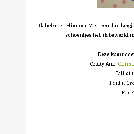
Ik heb met Glimmer Mist een dun laagje 
schoentjes heb ik bewerkt me
Deze kaart doe
Crafty Ann:
Christ
Lili of 
I did it C
For 