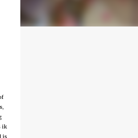
of
s,
g
 ik
 is