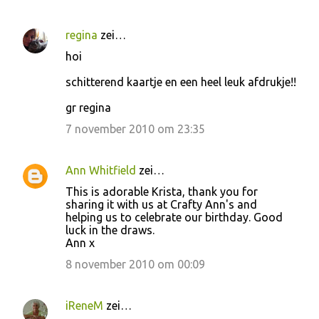
regina
zei…
R
hoi
e
schitterend kaartje en een heel leuk afdrukje!!
a
c
gr regina
t
7 november 2010 om 23:35
i
e
Ann Whitfield
zei…
s
This is adorable Krista, thank you for
sharing it with us at Crafty Ann's and
helping us to celebrate our birthday. Good
luck in the draws.
Ann x
8 november 2010 om 00:09
iReneM
zei…