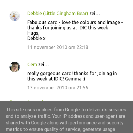
Debbie (Little Gingham Bear)
zei…
Fabulous card - love the colours and image -
thanks for joining us at IDIC this week
Hugs,
Debbie x
11 november 2010 om 22:18
Gem
zei…
really gorgeous card! thanks for joining in
this week at IDIC! Gemma :)
13 november 2010 om 21:56
Een reactie posten
This site uses cookies from Google to deliver its services
and to analyze traffic. Your IP address and user-agent are
shared with Google along with performance and security
metrics to ensure quality of service, generate usage
Mogelijk gemaakt door Blogger