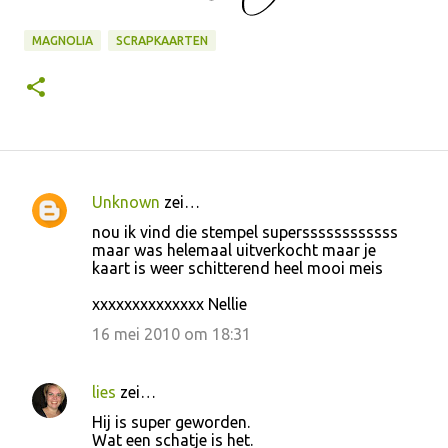
MAGNOLIA
SCRAPKAARTEN
Unknown
zei…
R
nou ik vind die stempel superssssssssssss
e
maar was helemaal uitverkocht maar je
kaart is weer schitterend heel mooi meis
a
c
xxxxxxxxxxxxxx Nellie
t
16 mei 2010 om 18:31
i
e
lies
zei…
s
Hij is super geworden.
Wat een schatje is het.