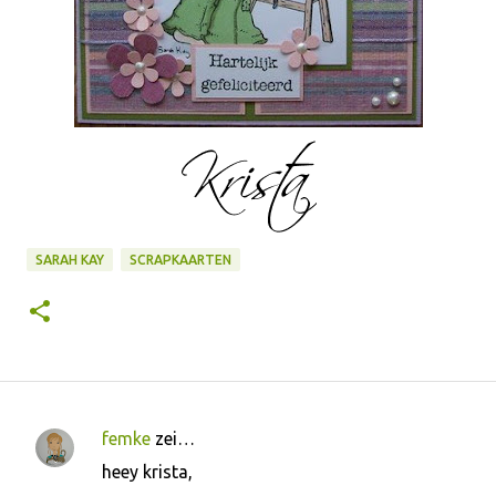
SARAH KAY
SCRAPKAARTEN
femke
zei…
R
heey krista,
e