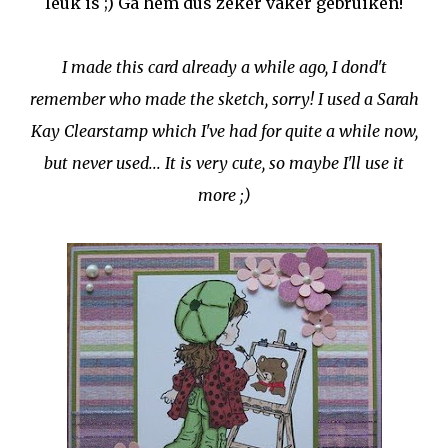
leuk is ;) Ga hem dus zeker vaker gebruiken!
I made this card already a while ago, I dond't
remember who made the sketch, sorry! I used a Sarah
Kay Clearstamp which I've had for quite a while now,
but never used... It is very cute, so maybe I'll use it
more ;)