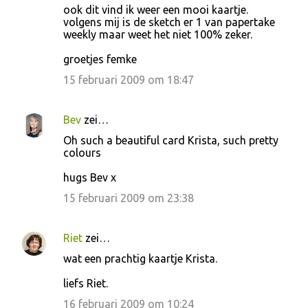
ook dit vind ik weer een mooi kaartje.
a
volgens mij is de sketch er 1 van papertake
c
weekly maar weet het niet 100% zeker.
t
groetjes femke
i
15 februari 2009 om 18:47
e
s
Bev
zei…
Oh such a beautiful card Krista, such pretty
colours
hugs Bev x
15 februari 2009 om 23:38
Riet
zei…
wat een prachtig kaartje Krista.
liefs Riet.
16 februari 2009 om 10:24