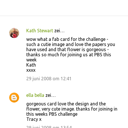
Kath Stewart
zei…
R
wow what a fab card for the challenge -
e
such a cutie image and love the papers you
have used and that flower is gorgeous -
a
thanks so much for joining us at PBS this
c
week
Kath
t
xxxx
i
29 juni 2008 om 12:41
e
s
ella bella
zei…
gorgeous card love the design and the
flower, very cute image. thanks for joining in
this weeks PBS challenge
Tracy x
29 juni 2008 om 13:54