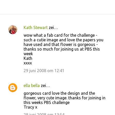
Kath Stewart
zei…
R
wow what a fab card for the challenge -
e
such a cutie image and love the papers you
have used and that flower is gorgeous -
a
thanks so much for joining us at PBS this
c
week
Kath
t
xxxx
i
29 juni 2008 om 12:41
e
s
ella bella
zei…
gorgeous card love the design and the
flower, very cute image. thanks for joining in
this weeks PBS challenge
Tracy x
29 juni 2008 om 13:54