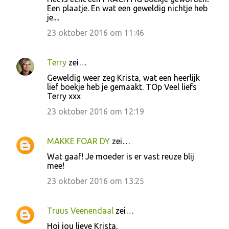
e
Een plaatje. En wat een geweldig nichtje heb
je....
a
c
23 oktober 2016 om 11:46
t
i
Terry
zei…
e
Geweldig weer zeg Krista, wat een heerlijk
lief boekje heb je gemaakt. TOp Veel liefs
s
Terry xxx
23 oktober 2016 om 12:19
MAKKE FOAR DY
zei…
Wat gaaf! Je moeder is er vast reuze blij
mee!
23 oktober 2016 om 13:25
Truus Veenendaal
zei…
Hoi jou lieve Krista,