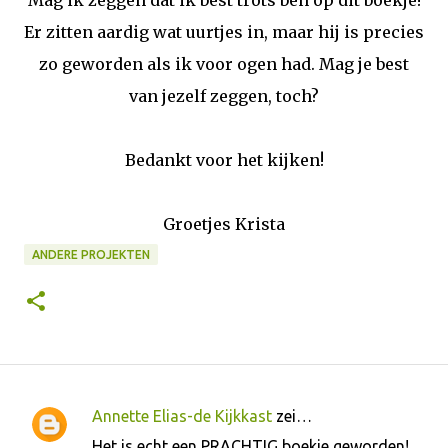
Er zitten aardig wat uurtjes in, maar hij is precies
zo geworden als ik voor ogen had. Mag je best
van jezelf zeggen, toch?
Bedankt voor het kijken!
Groetjes Krista
ANDERE PROJEKTEN
Annette Elias-de Kijkkast
zei…
R
Het is echt een PRACHTIG boekje geworden!