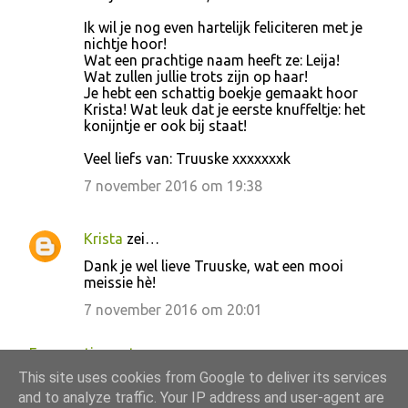
Ik wil je nog even hartelijk feliciteren met je
nichtje hoor!
Wat een prachtige naam heeft ze: Leija!
Wat zullen jullie trots zijn op haar!
Je hebt een schattig boekje gemaakt hoor
Krista! Wat leuk dat je eerste knuffeltje: het
konijntje er ook bij staat!
Veel liefs van: Truuske xxxxxxxk
7 november 2016 om 19:38
Krista
zei…
Dank je wel lieve Truuske, wat een mooi
meissie hè!
7 november 2016 om 20:01
Een reactie posten
This site uses cookies from Google to deliver its services
and to analyze traffic. Your IP address and user-agent are