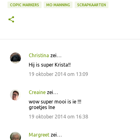
COPIC MARKERS
MO MANNING
SCRAPKAARTEN
Christina
zei…
R
Hij is super Krista!!
e
19 oktober 2014 om 13:09
a
c
Creaine
zei…
t
wow super mooi is ie !!!
i
groetjes Ine
e
19 oktober 2014 om 16:38
s
Margreet
zei…