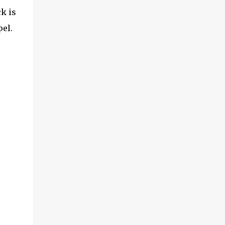
k is
pel.