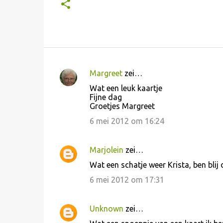
Margreet
zei…
R
Wat een leuk kaartje
e
Fijne dag
Groetjes Margreet
a
c
6 mei 2012 om 16:24
t
i
Marjolein
zei…
e
Wat een schatje weer Krista, ben blij d
s
6 mei 2012 om 17:31
Unknown
zei…