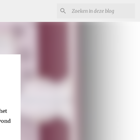
het
avond