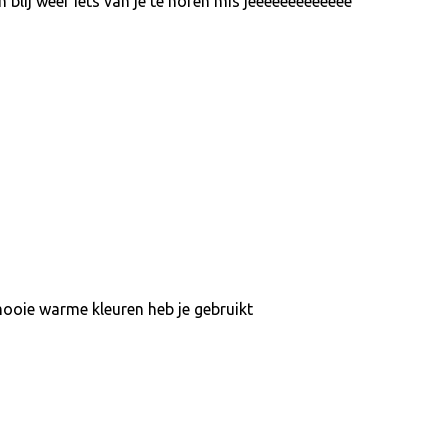
 blij weer iets van je te horen mis jeeeeeeeeeeeee
ooie warme kleuren heb je gebruikt