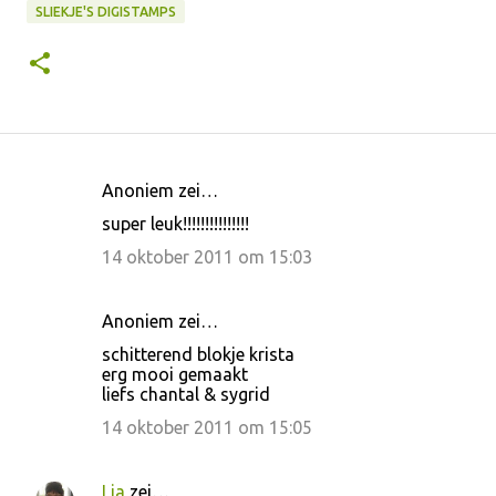
SLIEKJE'S DIGISTAMPS
Anoniem zei…
R
super leuk!!!!!!!!!!!!!!!
e
14 oktober 2011 om 15:03
a
c
Anoniem zei…
t
schitterend blokje krista
i
erg mooi gemaakt
e
liefs chantal & sygrid
s
14 oktober 2011 om 15:05
Lia
zei…