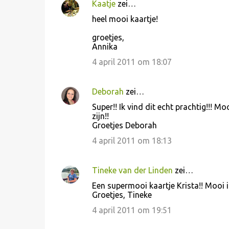
Kaatje
zei…
R
heel mooi kaartje!
e
groetjes,
a
Annika
c
4 april 2011 om 18:07
t
i
Deborah
zei…
e
Super!! Ik vind dit echt prachtig!!! 
s
zijn!!
Groetjes Deborah
4 april 2011 om 18:13
Tineke van der Linden
zei…
Een supermooi kaartje Krista!! Mooi i
Groetjes, Tineke
4 april 2011 om 19:51