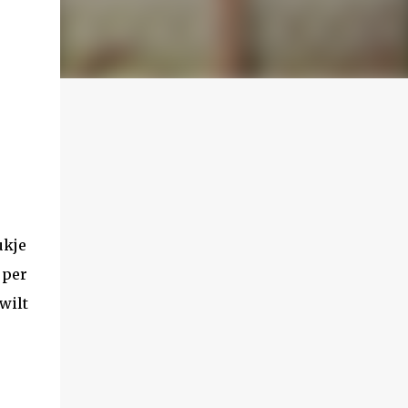
ukje
 per
wilt