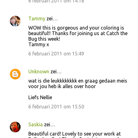
6 februari 2011 om 14:18
t
i
Tammy
zei…
e
WOW this is gorgeous and your coloring is
s
beautiful!! Thanks for joining us at Catch the
Bug this week!
Tammy x
6 februari 2011 om 15:49
Unknown
zei…
wat is die leukkkkkkkk en graag gedaan meis
voor jou heb ik alles over hoor
Liefs Nellie
6 februari 2011 om 15:50
Saskia
zei…
Beautiful card! Lovely to see your work at