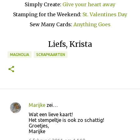
Simply Create:
Give your heart away
Stamping for the Weekend:
St. Valentines Day
Sew Many Cards:
Anything Goes
Liefs, Krista
MAGNOLIA
SCRAPKAARTEN
Marijke
zei…
R
Wat een lieve kaart!
e
Het stempeltje is ook zo schattig!
Groetjes,
a
Marijke
c