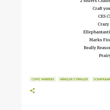
2 Sisters Chal
Craft yo
CES C
Crazy
Ellephantasti
Marks Fin
Really Reaso
Prair
COPIC MARKERS
HÄNGLER STÄNGLER
SCRAPKAA