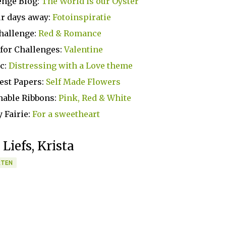
lenge Blog:
The World is our Oyster
ur days away:
Fotoinspiratie
hallenge:
Red & Romance
 for Challenges:
Valentine
c:
Distressing with a Love theme
est Papers:
Self Made Flowers
nable Ribbons:
Pink, Red & White
y Fairie:
For a sweetheart
Liefs, Krista
RTEN