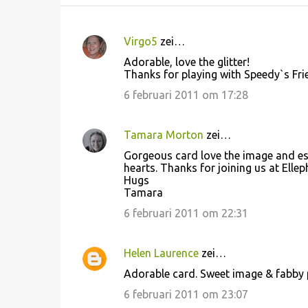
Virgo5
zei…
R
Adorable, love the glitter!
e
Thanks for playing with Speedy`s Fri
a
6 februari 2011 om 17:28
c
t
Tamara Morton
zei…
i
Gorgeous card love the image and esp
e
hearts. Thanks for joining us at Elle
Hugs
s
Tamara
6 februari 2011 om 22:31
Helen Laurence
zei…
Adorable card. Sweet image & fabby p
6 februari 2011 om 23:07