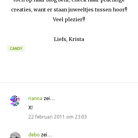
creaties, want er staan juweeltjes tussen hoor!!
Veel plezier!!
Liefs, Krista
CANDY
rianna
zei…
R
X!
e
22 februari 2011 om 23:03
a
c
debo
zei…
t