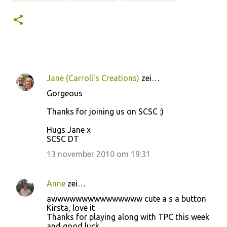
Jane (Carroll's Creations)
zei…
R
Gorgeous
e
Thanks for joining us on SCSC :)
a
c
Hugs Jane x
SCSC DT
t
13 november 2010 om 19:31
i
e
s
Anne
zei…
awwwwwwwwwwwwwww cute a s a button
Kirsta, love it
Thanks for playing along with TPC this week
and good luck