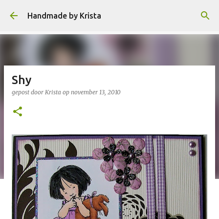
Doorgaan naar hoofdcontent
Handmade by Krista
Shy
gepost door
Krista
op
november 13, 2010