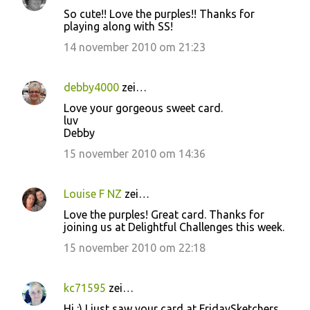
So cute!! Love the purples!! Thanks for
playing along with SS!
14 november 2010 om 21:23
debby4000
zei…
Love your gorgeous sweet card.
luv
Debby
15 november 2010 om 14:36
Louise F NZ
zei…
Love the purples! Great card. Thanks for
joining us at Delightful Challenges this week.
15 november 2010 om 22:18
kc71595
zei…
Hi :) I just saw your card at FridaySketchers