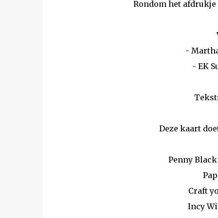
Rondom het afdrukje 
- Marth
- EK S
Teksts
Deze kaart doe
Penny Black
Pap
Craft y
Incy W