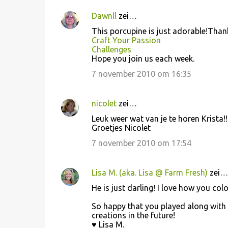
Dawnll
zei…
R
This porcupine is just adorable!Thank
e
Craft Your Passion
Challenges
a
Hope you join us each week.
c
7 november 2010 om 16:35
t
i
nicolet
zei…
e
Leuk weer wat van je te horen Krista!!
s
Groetjes Nicolet
7 november 2010 om 17:54
Lisa M. (aka. Lisa @ Farm Fresh)
zei…
He is just darling! I love how you co
So happy that you played along with
creations in the future!
♥ Lisa M.