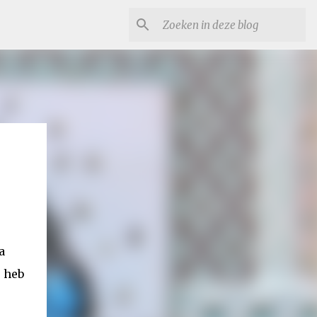
a
0 heb