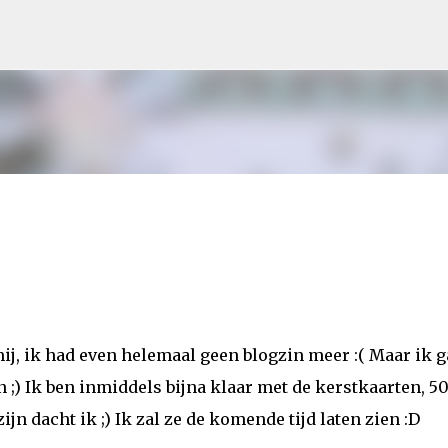
Doorgaan naar hoofdcontent
ij, ik had even helemaal geen blogzin meer :( Maar ik g
n ;) Ik ben inmiddels bijna klaar met de kerstkaarten, 5
jn dacht ik ;) Ik zal ze de komende tijd laten zien :D