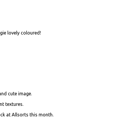
dgie lovely coloured!
and cute image.
t textures.
ck at Allsorts this month.