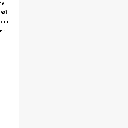
de
maal
n mn
een