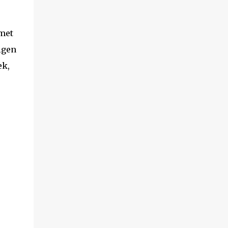
 met
igen
ek,