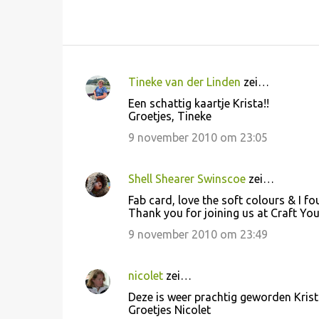
Tineke van der Linden
zei…
R
Een schattig kaartje Krista!!
e
Groetjes, Tineke
a
9 november 2010 om 23:05
c
t
Shell Shearer Swinscoe
zei…
i
Fab card, love the soft colours & I fo
e
Thank you for joining us at Craft You
s
9 november 2010 om 23:49
nicolet
zei…
Deze is weer prachtig geworden Krist
Groetjes Nicolet