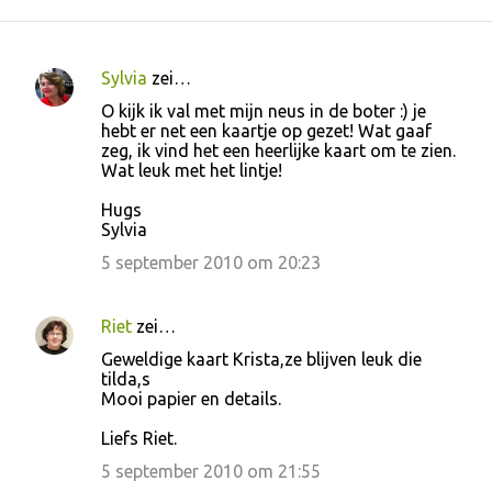
Sylvia
zei…
R
O kijk ik val met mijn neus in de boter :) je
e
hebt er net een kaartje op gezet! Wat gaaf
zeg, ik vind het een heerlijke kaart om te zien.
a
Wat leuk met het lintje!
c
Hugs
t
Sylvia
i
5 september 2010 om 20:23
e
s
Riet
zei…
Geweldige kaart Krista,ze blijven leuk die
tilda,s
Mooi papier en details.
Liefs Riet.
5 september 2010 om 21:55