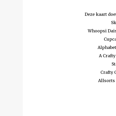
Deze kaart doe
Sk
Whoopsi Dais
Cupca
Alphabet
A Crafty
S
Crafty 
Allsorts