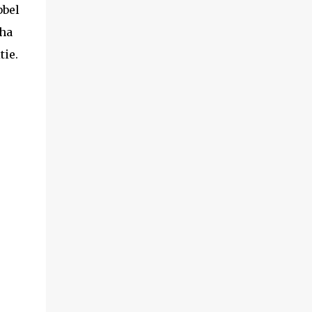
bbel
tha
tie.