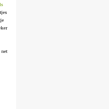
ls
tjes
kje
zeker
 net