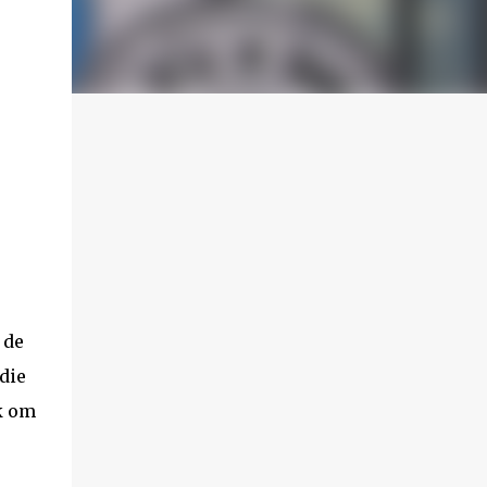
 de
die
uk om