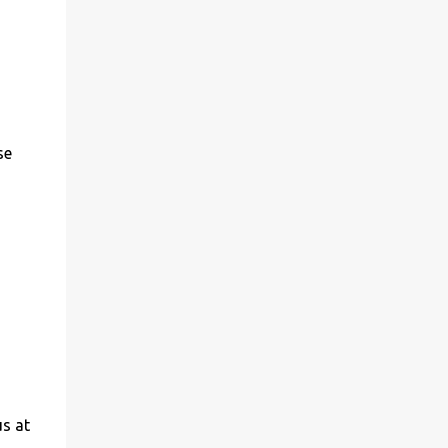
se
us at