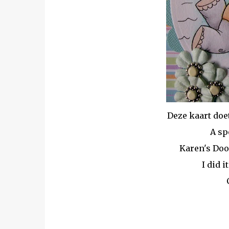
Deze kaart doe
A sp
Karen's Doo
I did i