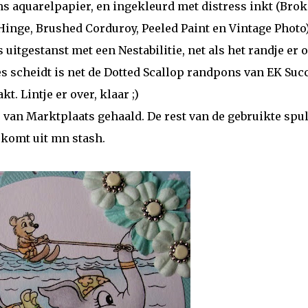
ms aquarelpapier, en ingekleurd met distress inkt (Bro
 Hinge, Brushed Corduroy, Peeled Paint en Vintage Photo
s uitgestanst met een Nestabilitie, net als het randje er
es scheidt is net de Dotted Scallop randpons van EK Suc
t. Lintje er over, klaar ;)
s van Marktplaats gehaald. De rest van de gebruikte spu
komt uit mn stash.