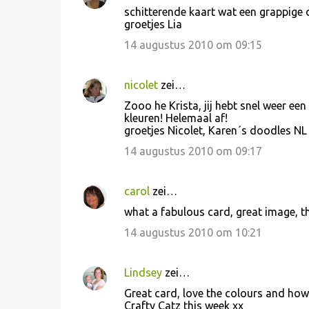
schitterende kaart wat een grappige d
groetjes Lia
14 augustus 2010 om 09:15
nicolet
zei…
Zooo he Krista, jij hebt snel weer ee
kleuren! Helemaal af!
groetjes Nicolet, Karen´s doodles NL
14 augustus 2010 om 09:17
carol
zei…
what a fabulous card, great image, th
14 augustus 2010 om 10:21
Lindsey
zei…
Great card, love the colours and how 
Crafty Catz this week xx