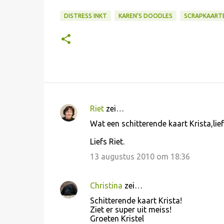
DISTRESS INKT
KAREN'S DOODLES
SCRAPKAART
Riet
zei…
R
Wat een schitterende kaart Krista,lie
e
Liefs Riet.
a
c
13 augustus 2010 om 18:36
t
i
Christina
zei…
e
Schitterende kaart Krista!
Ziet er super uit meiss!
s
Groeten Kristel