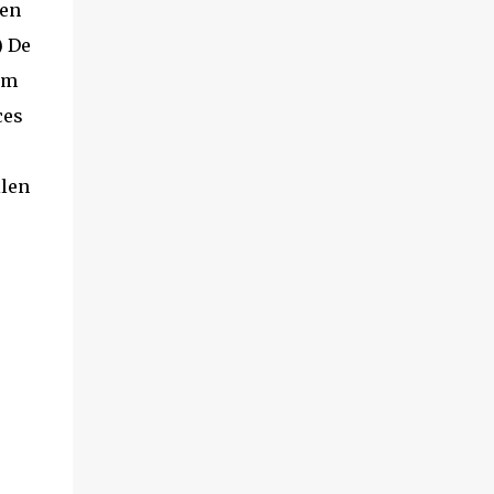
ken
) De
 om
ces
llen