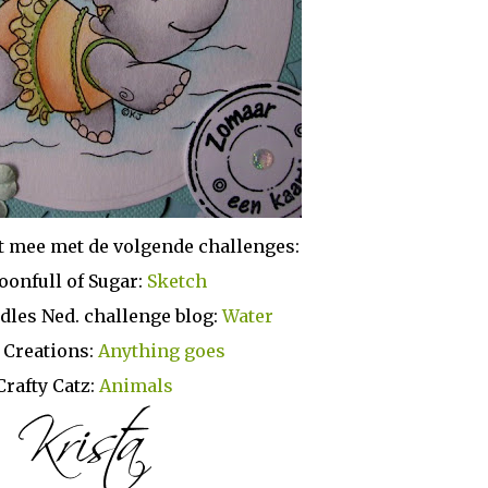
t mee met de volgende challenges:
oonfull of Sugar:
Sketch
dles Ned. challenge blog:
Water
t Creations:
Anything goes
Crafty Catz:
Animals