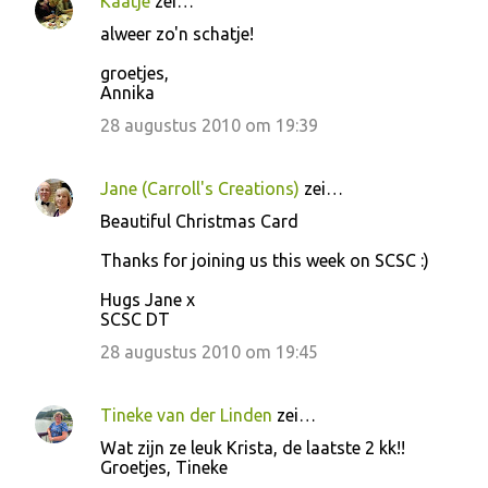
Kaatje
zei…
R
alweer zo'n schatje!
e
groetjes,
a
Annika
c
28 augustus 2010 om 19:39
t
i
Jane (Carroll's Creations)
zei…
e
Beautiful Christmas Card
s
Thanks for joining us this week on SCSC :)
Hugs Jane x
SCSC DT
28 augustus 2010 om 19:45
Tineke van der Linden
zei…
Wat zijn ze leuk Krista, de laatste 2 kk!!
Groetjes, Tineke