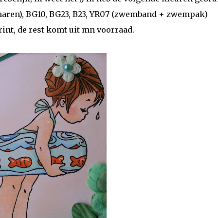
47 (haren), BG10, BG23, B23, YR07 (zwemband + zwempak)
rint, de rest komt uit mn voorraad.