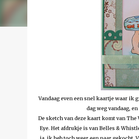
Vandaag even een snel kaartje waar ik 
dag weg vandaag, en
De sketch van deze kaart komt van The 
Eye. Het afdrukje is van Belles & Whist
ja, ik heb toch weer een paar gekocht. V