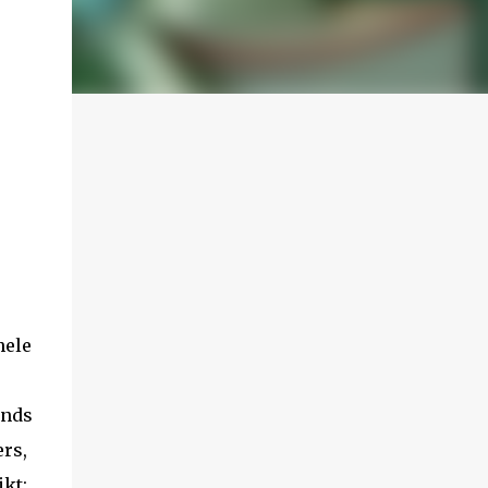
hele
inds
ers,
ikt: