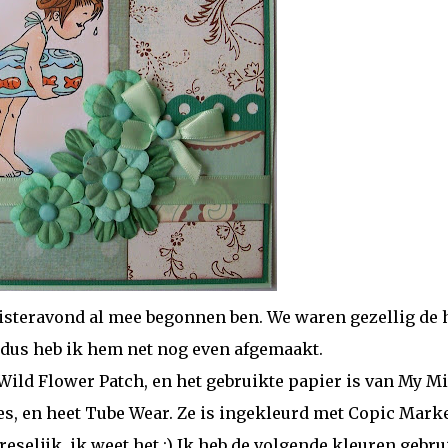
gisteravond al mee begonnen ben. We waren gezellig de 
 dus heb ik hem net nog even afgemaakt.
Wild Flower Patch, en het gebruikte papier is van My M
les, en heet Tube Wear. Ze is ingekleurd met Copic Mark
reselijk, ik weet het ;) Ik heb de volgende kleuren gebru