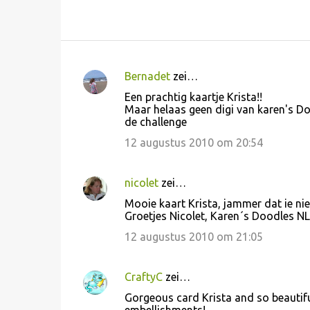
Bernadet
zei…
R
Een prachtig kaartje Krista!!
e
Maar helaas geen digi van karen's D
de challenge
a
c
12 augustus 2010 om 20:54
t
i
nicolet
zei…
e
Mooie kaart Krista, jammer dat ie ni
Groetjes Nicolet, Karen´s Doodles NL
s
12 augustus 2010 om 21:05
CraftyC
zei…
Gorgeous card Krista and so beautifu