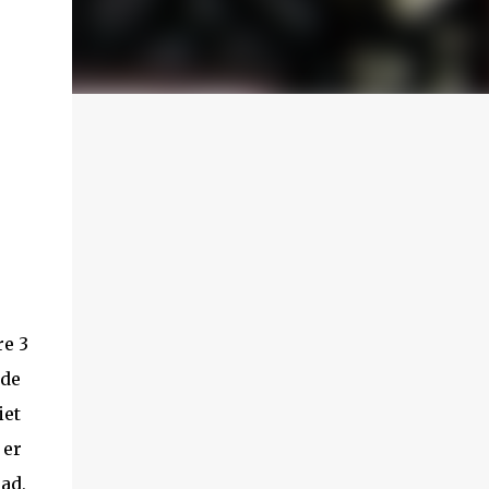
re 3
 de
iet
 er
had,