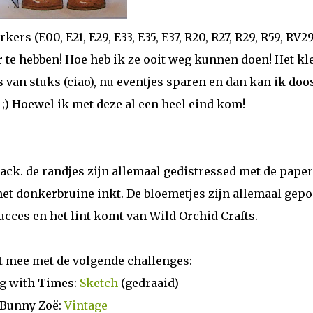
rs (E00, E21, E29, E33, E35, E37, R20, R27, R29, R59, RV29
eer te hebben! Hoe heb ik ze ooit weg kunnen doen! Het kl
 van stuks (ciao), nu eventjes sparen en dan kan ik doo
;) Hoewel ik met deze al een heel eind kom!
ack. de randjes zijn allemaal gedistressed met de paper
et donkerbruine inkt. De bloemetjes zijn allemaal gepo
cces en het lint komt van Wild Orchid Crafts.
t mee met de volgende challenges:
g with Times:
Sketch
(gedraaid)
Bunny Zoë:
Vintage