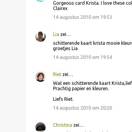
Gorgeous card Krista. I love these co
e
Clairex
a
14 augustus 2010 om 19:53
c
t
Lia
zei…
i
schitterende kaart krista mooie kleur
e
groetjes Lia
s
14 augustus 2010 om 19:54
Riet
zei…
Wat een schitterende kaart Krista,lief
Prachtig papier en kleuren.
Liefs Riet.
14 augustus 2010 om 20:20
Christina
zei…