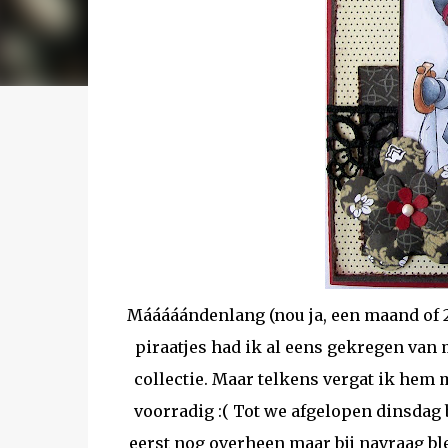
Mááááándenlang (nou ja, een maand of 2
piraatjes had ik al eens gekregen van 
collectie. Maar telkens vergat ik hem m
voorradig :( Tot we afgelopen dinsdag b
eerst nog overheen maar bij navraag ble