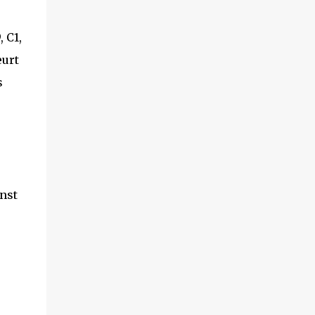
, C1,
eurt
s
nst