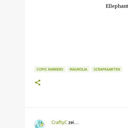
Ellephant
COPIC MARKERS
MAGNOLIA
SCRAPKAARTEN
CraftyC
zei…
R