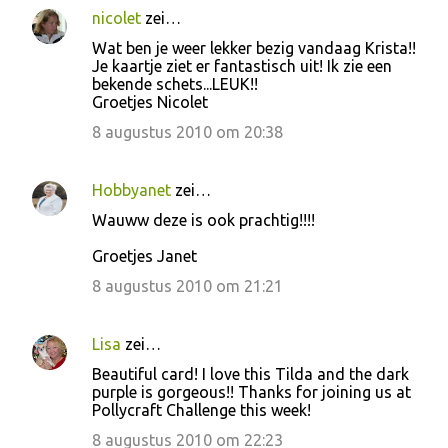
nicolet
zei…
R
Wat ben je weer lekker bezig vandaag Krista!!
e
Je kaartje ziet er fantastisch uit! Ik zie een
bekende schets...LEUK!!
a
Groetjes Nicolet
c
8 augustus 2010 om 20:38
t
i
Hobbyanet
zei…
e
Wauww deze is ook prachtig!!!!
s
Groetjes Janet
8 augustus 2010 om 21:21
Lisa
zei…
Beautiful card! I love this Tilda and the dark
purple is gorgeous!! Thanks for joining us at
Pollycraft Challenge this week!
8 augustus 2010 om 22:23