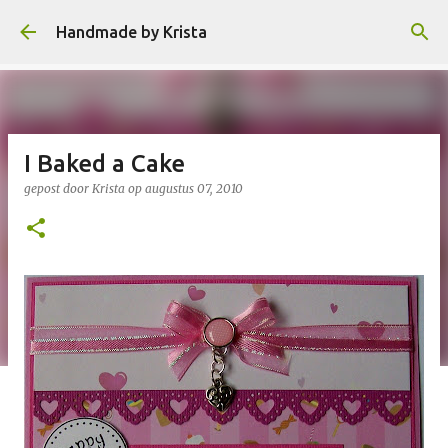
Doorgaan naar hoofdcontent
Handmade by Krista
I Baked a Cake
gepost door
Krista
op
augustus 07, 2010