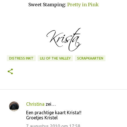
Sweet Stamping:
Pretty in Pink
DISTRESS INKT
LILI OF THE VALLEY
SCRAPKAARTEN
Christina
zei…
R
Een prachtige kaart Krista!!
e
Groetjes Kristel
a
7 augustus 2010 om 17:58