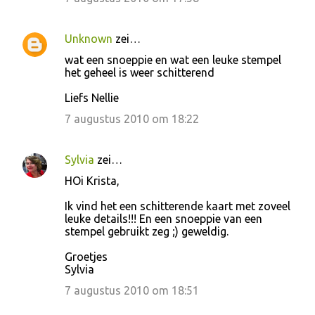
c
t
Unknown
zei…
i
wat een snoeppie en wat een leuke stempel
e
het geheel is weer schitterend
s
Liefs Nellie
7 augustus 2010 om 18:22
Sylvia
zei…
HOi Krista,
Ik vind het een schitterende kaart met zoveel
leuke details!!! En een snoeppie van een
stempel gebruikt zeg ;) geweldig.
Groetjes
Sylvia
7 augustus 2010 om 18:51