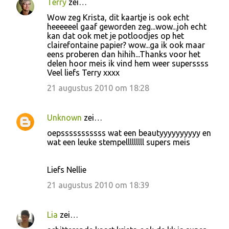
Terry
zei…
Wow zeg Krista, dit kaartje is ook echt
heeeeeel gaaf geworden zeg...wow...joh echt
kan dat ook met je potloodjes op het
clairefontaine papier? wow...ga ik ook maar
eens proberen dan hihih...Thanks voor het
delen hoor meis ik vind hem weer superssss
Veel liefs Terry xxxx
21 augustus 2010 om 18:28
Unknown
zei…
oepsssssssssss wat een beautyyyyyyyyyy en
wat een leuke stempelllllllll supers meis
Liefs Nellie
21 augustus 2010 om 18:39
Lia
zei…