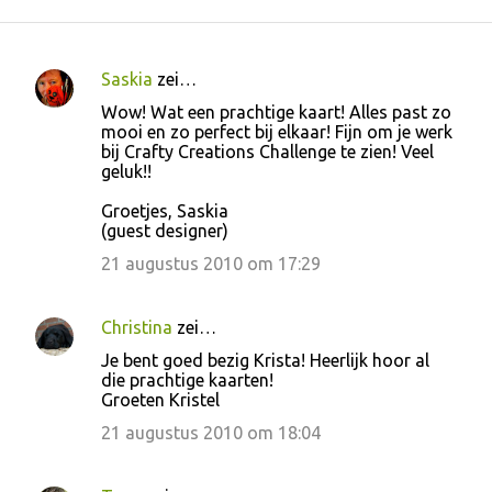
Saskia
zei…
R
Wow! Wat een prachtige kaart! Alles past zo
e
mooi en zo perfect bij elkaar! Fijn om je werk
bij Crafty Creations Challenge te zien! Veel
a
geluk!!
c
Groetjes, Saskia
t
(guest designer)
i
21 augustus 2010 om 17:29
e
s
Christina
zei…
Je bent goed bezig Krista! Heerlijk hoor al
die prachtige kaarten!
Groeten Kristel
21 augustus 2010 om 18:04