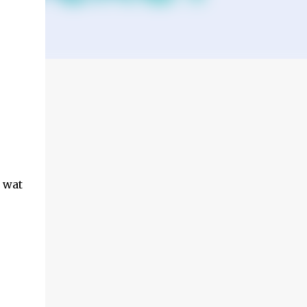
r
 wat