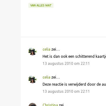
VAN ALLES WAT
celia
zei…
R
Het is dan ook een schitterend kaartje
e
13 augustus 2010 om 22:11
a
c
celia
zei…
t
Deze reactie is verwijderd door de au
i
13 augustus 2010 om 22:11
e
s
Christina
zei…