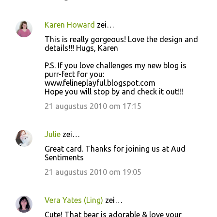
Karen Howard
zei…
This is really gorgeous! Love the design and
details!!! Hugs, Karen
P.S. If you love challenges my new blog is
purr-fect for you:
www.felineplayful.blogspot.com
Hope you will stop by and check it out!!!
21 augustus 2010 om 17:15
Julie
zei…
Great card. Thanks for joining us at Aud
Sentiments
21 augustus 2010 om 19:05
Vera Yates (Ling)
zei…
Cute! That bear is adorable & love your