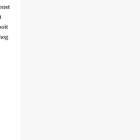
onst
t
ooit
 nog