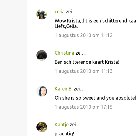
celia
zei…
R
Wow Krista,dit is een schitterend kaa
e
Liefs,Celia.
a
1 augustus 2010 om 11:12
c
t
Christina
zei…
i
Een schitterende kaart Krista!
e
1 augustus 2010 om 11:13
s
Karen B.
zei…
Oh she is so sweet and you absolutely
1 augustus 2010 om 17:15
Kaatje
zei…
prachtig!