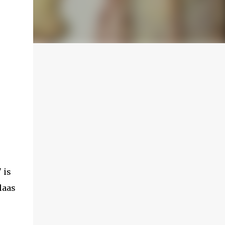
 is
laas