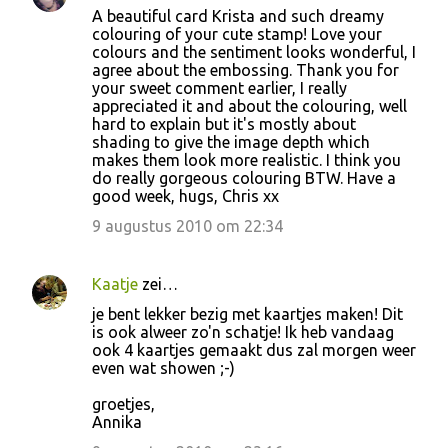
A beautiful card Krista and such dreamy
colouring of your cute stamp! Love your
colours and the sentiment looks wonderful, I
agree about the embossing. Thank you for
your sweet comment earlier, I really
appreciated it and about the colouring, well
hard to explain but it's mostly about
shading to give the image depth which
makes them look more realistic. I think you
do really gorgeous colouring BTW. Have a
good week, hugs, Chris xx
9 augustus 2010 om 22:34
Kaatje
zei…
je bent lekker bezig met kaartjes maken! Dit
is ook alweer zo'n schatje! Ik heb vandaag
ook 4 kaartjes gemaakt dus zal morgen weer
even wat showen ;-)
groetjes,
Annika