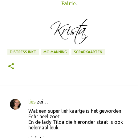
Fairie
.
DISTRESS INKT
MO MANNING
SCRAPKAARTEN
lies
zei…
R
Wat een super lief kaartje is het geworden.
e
Echt heel zoet.
En de lady Tilda die hieronder staat is ook
a
helemaal leuk.
c