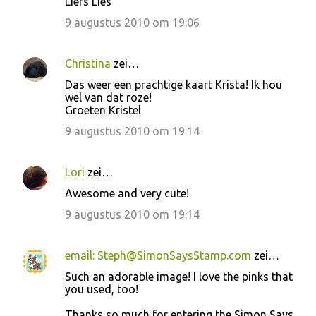
Liefs Lies
t
9 augustus 2010 om 19:06
i
e
s
Christina
zei…
Das weer een prachtige kaart Krista! Ik hou
wel van dat roze!
Groeten Kristel
9 augustus 2010 om 19:14
Lori
zei…
Awesome and very cute!
9 augustus 2010 om 19:14
email: Steph@SimonSaysStamp.com
zei…
Such an adorable image! I love the pinks that
you used, too!
Thanks so much for entering the Simon Says