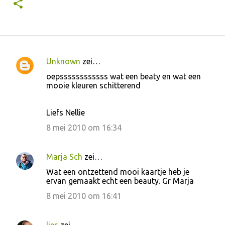
Unknown
zei…
R
oepssssssssssss wat een beaty en wat een
e
mooie kleuren schitterend
a
c
Liefs Nellie
t
8 mei 2010 om 16:34
i
e
Marja Sch
zei…
s
Wat een ontzettend mooi kaartje heb je
ervan gemaakt echt een beauty. Gr Marja
8 mei 2010 om 16:41