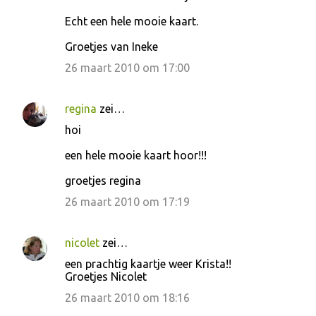
e
Echt een hele mooie kaart.
a
c
Groetjes van Ineke
t
26 maart 2010 om 17:00
i
e
regina
zei…
s
hoi
een hele mooie kaart hoor!!!
groetjes regina
26 maart 2010 om 17:19
nicolet
zei…
een prachtig kaartje weer Krista!!
Groetjes Nicolet
26 maart 2010 om 18:16