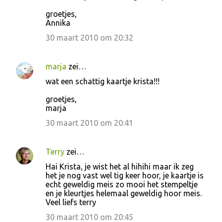
e
groetjes,
a
Annika
c
30 maart 2010 om 20:32
t
i
marja
zei…
e
wat een schattig kaartje krista!!!
s
groetjes,
marja
30 maart 2010 om 20:41
Terry
zei…
Hai Krista, je wist het al hihihi maar ik zeg
het je nog vast wel tig keer hoor, je kaartje is
echt geweldig meis zo mooi het stempeltje
en je kleurtjes helemaal geweldig hoor meis.
Veel liefs terry
30 maart 2010 om 20:45