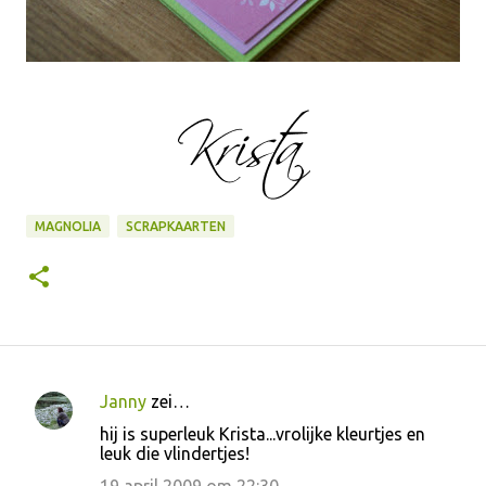
MAGNOLIA
SCRAPKAARTEN
Janny
zei…
R
hij is superleuk Krista...vrolijke kleurtjes en
e
leuk die vlindertjes!
a