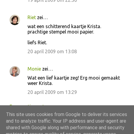
19 april 2009 om 22:30
c
t
Riet
zei…
i
wat een schitterend kaartje Krista.
e
prachtige stempel mooi papier.
s
liefs Riet.
20 april 2009 om 13:08
Monie
zei…
Wat een lief kaartje zeg! Erg mooi gemaakt
weer Krista.
20 april 2009 om 13:29
Een reactie posten
This site uses cookies from Google to deliver its services
and to analyze traffic. Your IP address and user-agent are
shared with Google along with performance and security