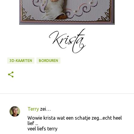
3D-KAARTEN
BORDUREN
Terry
zei…
R
Wowie krista wat een schatje zeg....echt heel
e
lief ...
veel liefs terry
a