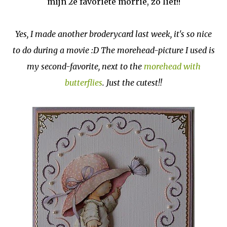
mijn 2e favoriete morrie, zó lief!!
Yes, I made another broderycard last week, it's so nice
to do during a movie :D The morehead-picture I used is
my second-favorite, next to the
morehead with
butterflies
. Just the cutest!!