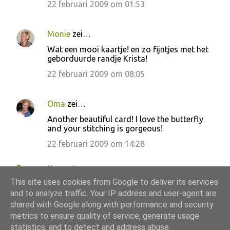
22 februari 2009 om 01:53
Monie
zei…
Wat een mooi kaartje! en zo fijntjes met het
geborduurde randje Krista!
22 februari 2009 om 08:05
Oma
zei…
Another beautiful card! I love the butterfly
and your stitching is gorgeous!
22 februari 2009 om 14:28
Een reactie posten
This site uses cookies from Google to deliver its services
and to analyze traffic. Your IP address and user-agent are
shared with Google along with performance and security
metrics to ensure quality of service, generate usage
Mogelijk gemaakt door Blogger
statistics, and to detect and address abuse.