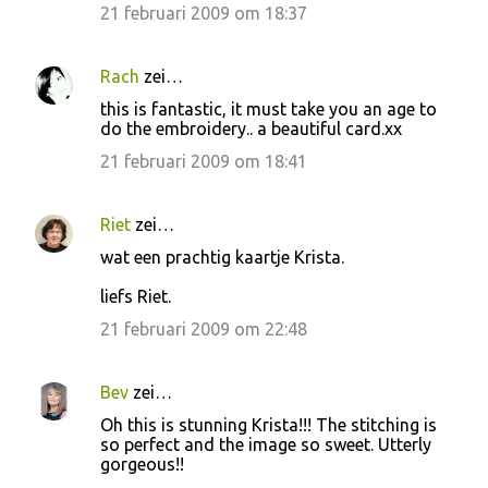
c
21 februari 2009 om 18:37
t
i
Rach
zei…
e
this is fantastic, it must take you an age to
do the embroidery.. a beautiful card.xx
s
21 februari 2009 om 18:41
Riet
zei…
wat een prachtig kaartje Krista.
liefs Riet.
21 februari 2009 om 22:48
Bev
zei…
Oh this is stunning Krista!!! The stitching is
so perfect and the image so sweet. Utterly
gorgeous!!