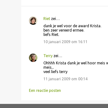
Riet
zei…
R
dank je wel voor de award Krista.
e
ben zeer vereerd ermee.
liefs Riet.
a
c
10 januari 2009 om 16:11
t
i
Terry
zei…
e
Ohhhh Krista dank je wel hoor meis wat
meis...
s
veel liefs terry
11 januari 2009 om 00:14
Een reactie posten