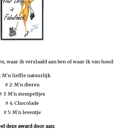
, waar ik verslaafd aan ben of waar ik van houd:
: M'n lieffie natuurlijk
# 2: M'n dieren
# 3: M'n stempeltjes
# 4: Chocolade
# 5: M'n leventje
eef deze award door aan: