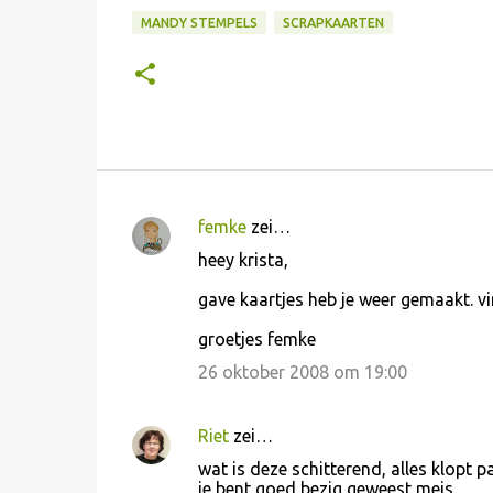
MANDY STEMPELS
SCRAPKAARTEN
femke
zei…
R
heey krista,
e
gave kaartjes heb je weer gemaakt. vi
a
c
groetjes femke
t
26 oktober 2008 om 19:00
i
e
Riet
zei…
s
wat is deze schitterend, alles klopt pa
je bent goed bezig geweest meis.