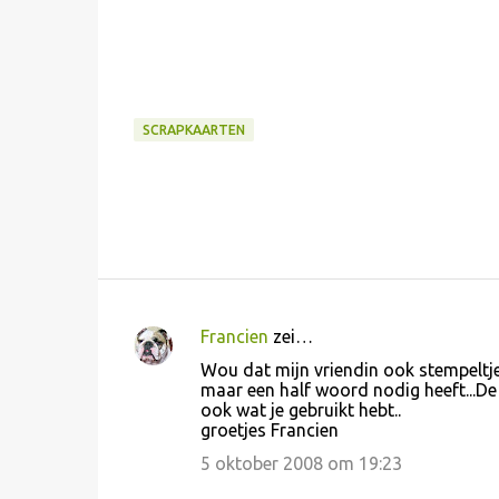
SCRAPKAARTEN
Francien
zei…
R
Wou dat mijn vriendin ook stempeltjes 
e
maar een half woord nodig heeft...De 
ook wat je gebruikt hebt..
a
groetjes Francien
c
5 oktober 2008 om 19:23
t