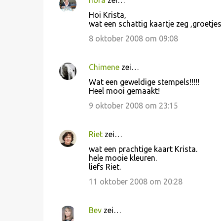
nora
zei…
Hoi Krista,
wat een schattig kaartje zeg ,groetje
8 oktober 2008 om 09:08
Chimene
zei…
Wat een geweldige stempels!!!!!
Heel mooi gemaakt!
9 oktober 2008 om 23:15
Riet
zei…
wat een prachtige kaart Krista.
hele mooie kleuren.
liefs Riet.
11 oktober 2008 om 20:28
Bev
zei…