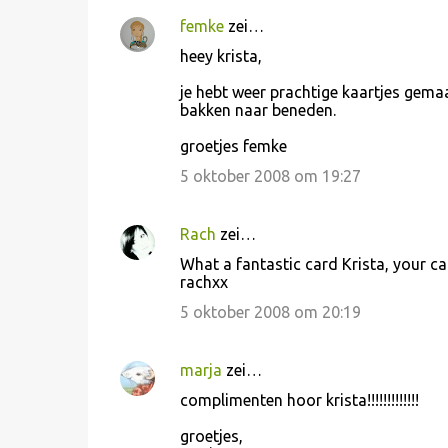
i
femke
zei…
e
heey krista,
s
je hebt weer prachtige kaartjes gema
bakken naar beneden.
groetjes femke
5 oktober 2008 om 19:27
Rach
zei…
What a fantastic card Krista, your ca
rachxx
5 oktober 2008 om 20:19
marja
zei…
complimenten hoor krista!!!!!!!!!!!!!
groetjes,