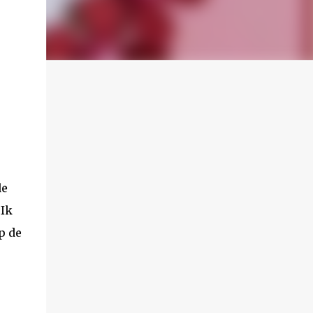
de
 Ik
p de