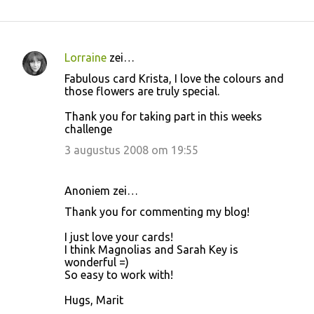
Lorraine
zei…
R
Fabulous card Krista, I love the colours and
e
those flowers are truly special.
a
Thank you for taking part in this weeks
c
challenge
t
3 augustus 2008 om 19:55
i
e
Anoniem zei…
s
Thank you for commenting my blog!
I just love your cards!
I think Magnolias and Sarah Key is
wonderful =)
So easy to work with!
Hugs, Marit