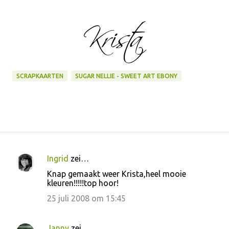
SCRAPKAARTEN
SUGAR NELLIE - SWEET ART EBONY
Ingrid
zei…
R
Knap gemaakt weer Krista,heel mooie
e
kleuren!!!!!top hoor!
a
25 juli 2008 om 15:45
c
t
Janny
zei…