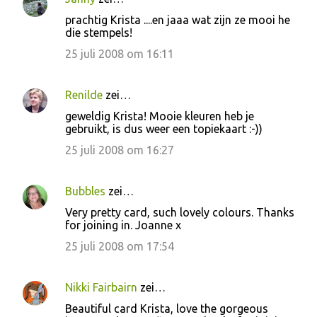
i
prachtig Krista ....en jaaa wat zijn ze mooi he
e
die stempels!
s
25 juli 2008 om 16:11
Renilde
zei…
geweldig Krista! Mooie kleuren heb je
gebruikt, is dus weer een topiekaart :-))
25 juli 2008 om 16:27
Bubbles
zei…
Very pretty card, such lovely colours. Thanks
for joining in. Joanne x
25 juli 2008 om 17:54
Nikki Fairbairn
zei…
Beautiful card Krista, love the gorgeous