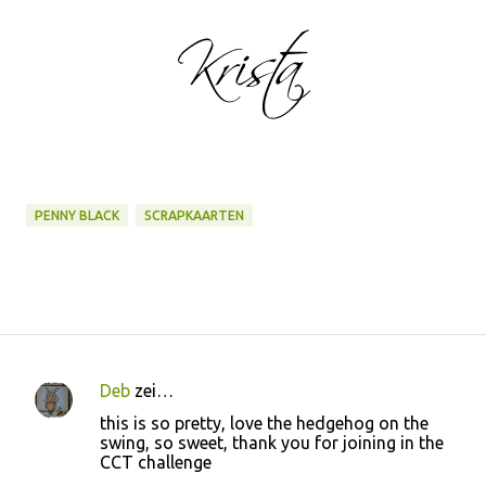
PENNY BLACK
SCRAPKAARTEN
Deb
zei…
R
this is so pretty, love the hedgehog on the
e
swing, so sweet, thank you for joining in the
CCT challenge
a