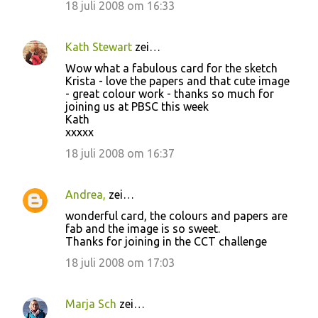
c
18 juli 2008 om 16:33
t
i
Kath Stewart
zei…
e
Wow what a fabulous card for the sketch
Krista - love the papers and that cute image
s
- great colour work - thanks so much for
joining us at PBSC this week
Kath
xxxxx
18 juli 2008 om 16:37
Andrea,
zei…
wonderful card, the colours and papers are
fab and the image is so sweet.
Thanks for joining in the CCT challenge
18 juli 2008 om 17:03
Marja Sch
zei…